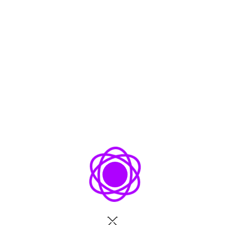
conseguirlos?
Aquí vivirás 4 días intensos donde
experimentarás la oportunidad de poder mirar
y manejar tus pensamientos limitantes más
profundos, creando así un antes y un después
en tu vida; obteniendo la posibilidad de
reinventar poderosamente quien eres y la
manera en que la vida ocurre para ti; aquí te
atreverás a re diseñar esas creencias
fundamentales indispensables para romper
tus barreras y así liderar tu propio universo.
¿CÓMO SERÍA RECIBIR LA